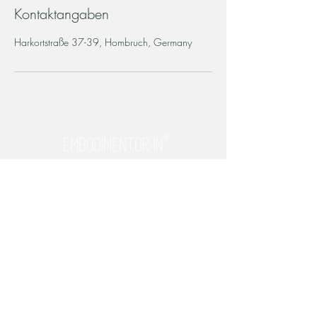
Kontaktangaben
Harkortstraße 37-39, Hombruch, Germany
Impressum
Datenschutz
AGB
Kontakt
Kontraindikationen
Newsletter abonnieren
© 2026 Annika Klaus -
Embodiment-Coaching