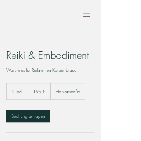
Annika Klaus
Reiki & Embodiment
Warum es für Reiki einen Körper braucht
199
Euro
6 Std.
6
199 €
Harkortstraße
S
t
d
.
Buchung anfragen