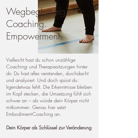
Wegbegleitung.
Coaching.
Empowerment.
Vielleicht hast du schon unzählige
Coaching- und Therapiesitzungen hinter
dir. Du hast alles verstanden, durchdacht
und analysiert. Und doch spürst du:
Irgendetwas fehlt. Die Erkenntnisse bleiben
im Kopf stecken, die Umsetzung fühlt sich
schwer an – als würde dein Körper nicht
mitkommen. Genau hier setzt
Embodiment-Coaching an.
Dein Körper als Schlüssel zur Veränderung