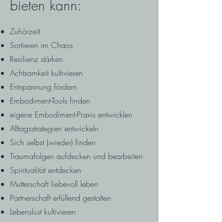
bieten kann:
Zuhörzeit
Sortieren im Chaos
Resilienz stärken
Achtsamkeit kultivieren
Entspannung fördern
Embodiment-Tools finden
eigene Embodiment-Praxis entwicklen
Alltagsstrategien entwickeln
Sich selbst (wieder) finden
Traumafolgen aufdecken und bearbeiten
Spiritualität entdecken
Mutterschaft liebevoll leben
Partnerschaft erfüllend gestalten
Lebenslust kultivieren