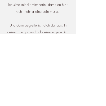
Ich sitze mit dir mittendrin, damit du hier
nicht mehr alleine sein musst.
Und dann begleite ich dich da raus. In
deinem Tempo und auf deine eigene Art.
Deinen Körper nehmen wir mit. Wir lassen
auch ihm den Raum zu erzählen, ohne
Worte, in Bewegung - sei sie auch noch so
klein. Du wirst eine andere Haltung finden
und durch deinen Körper Stress und
belastende Erfahrungen transformieren und
loslassen.
Bis du weitergehen kannst.
...oder tanzen ;-)