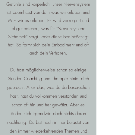
Gefühle sind körperlich, unser Nervensystem
ist beeinflusst von dem was wir erleben und
WIE wir es erleben. Es wird verkörpert und
abgespeichert, was für "Nervensystem-
Sicherheit" sorgt - oder diese beeinträchtigt
hat. So formt sich dein Embodiment und oft
auch dein Verhalten.
Du hast möglicherweise schon so einige
Stunden Coaching und Therapie hinter dich
gebracht. Alles das, was du da besprochen
hast, hast du vollkommen verstanden und
schon oft hin und her gewälzt. Aber es
ändert sich irgendwie doch nichts daran
nachhaltig. Du bist noch immer belastet von
den immer wiederkehrenden Themen und