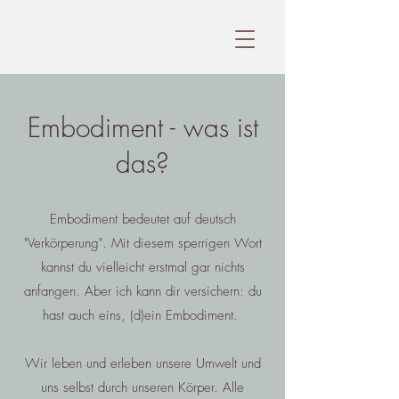
Annika Klaus
Embodiment - was ist
das?
Embodiment bedeutet auf deutsch
"Verkörperung". Mit diesem sperrigen Wort
kannst du vielleicht erstmal gar nichts
anfangen. Aber ich kann dir versichern: du
hast auch eins, (d)ein Embodiment.
Wir leben und erleben unsere Umwelt und
uns selbst durch unseren Körper. Alle